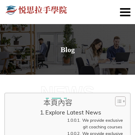
Blog
NEWS
本頁內容
Explore Latest News
We provide exclusive
git coaching courses
We provide exclusive